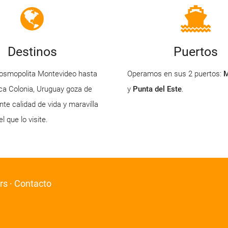
Destinos
Puertos
osmopolita Montevideo hasta
Operamos en sus 2 puertos:
M
sca Colonia, Uruguay goza de
y
Punta del Este
.
te calidad de vida y maravilla
l que lo visite.
rs
·
Contacto