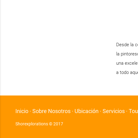
Desde la c
la pintore
una excelen
a todo aque
Inicio
·
Sobre Nosotros
·
Ubicación
·
Servicios
·
Tou
Shorexplorations © 2017